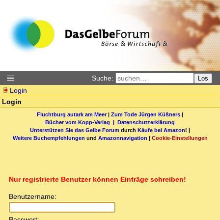
Suche:
Los
Login
Login
Fluchtburg autark am Meer
|
Zum Tode Jürgen Küßners
|
Bücher vom Kopp-Verlag |
Datenschutzerklärung
Unterstützen Sie das Gelbe Forum
durch
Käufe bei Amazon
! |
Weitere Buchempfehlungen
und
Amazonnavigation
|
Cookie-Einstellungen
Nur registrierte Benutzer können Einträge schreiben!
Benutzername:
Passwort: