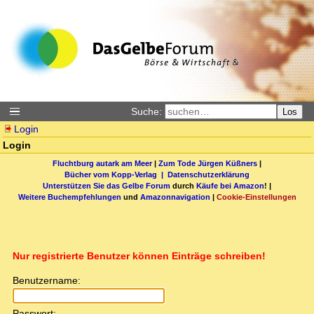
Suche:
Los
Login
Login
Fluchtburg autark am Meer
|
Zum Tode Jürgen Küßners
|
Bücher vom Kopp-Verlag |
Datenschutzerklärung
Unterstützen Sie das Gelbe Forum
durch
Käufe bei Amazon
! |
Weitere Buchempfehlungen
und
Amazonnavigation
|
Cookie-Einstellungen
Nur registrierte Benutzer können Einträge schreiben!
Benutzername:
Passwort: