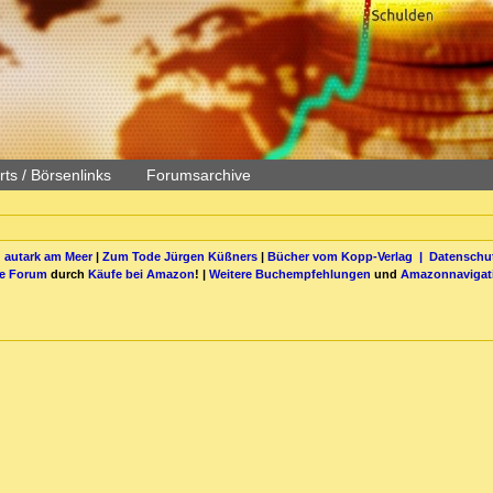
ts / Börsenlinks
Forumsarchive
 autark am Meer
|
Zum Tode Jürgen Küßners
|
Bücher vom Kopp-Verlag |
Datenschut
be Forum
durch
Käufe bei Amazon
! |
Weitere Buchempfehlungen
und
Amazonnavigat