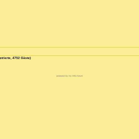
strierte, 4752 Gäste)
powered by my little forum