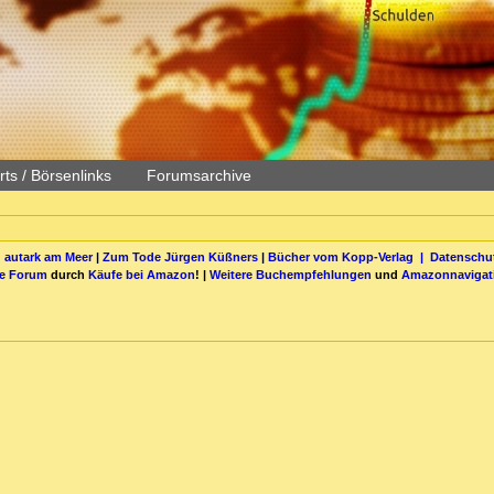
ts / Börsenlinks
Forumsarchive
 autark am Meer
|
Zum Tode Jürgen Küßners
|
Bücher vom Kopp-Verlag |
Datenschut
be Forum
durch
Käufe bei Amazon
! |
Weitere Buchempfehlungen
und
Amazonnavigat