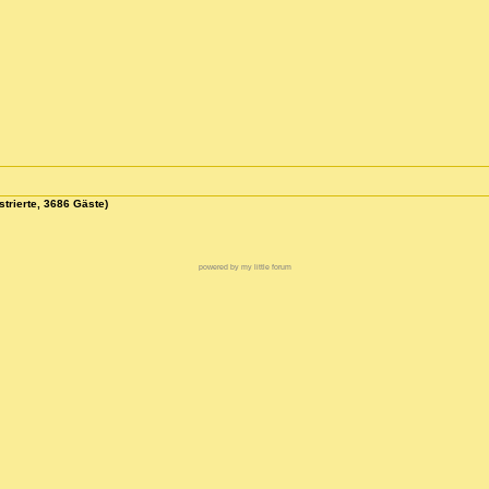
strierte, 3686 Gäste)
powered by my little forum