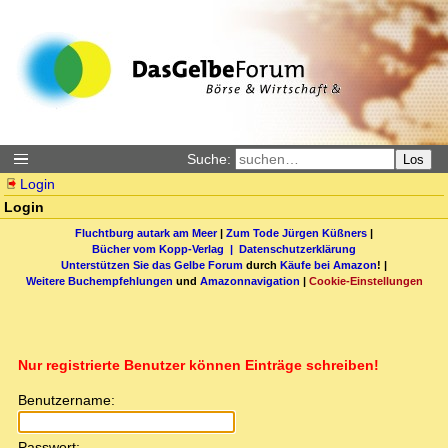
Suche:
Los
Login
Login
Fluchtburg autark am Meer
|
Zum Tode Jürgen Küßners
|
Bücher vom Kopp-Verlag |
Datenschutzerklärung
Unterstützen Sie das Gelbe Forum
durch
Käufe bei Amazon
! |
Weitere Buchempfehlungen
und
Amazonnavigation
|
Cookie-Einstellungen
Nur registrierte Benutzer können Einträge schreiben!
Benutzername:
Passwort: