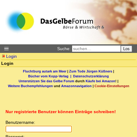
Suche:
Los
Login
Login
Fluchtburg autark am Meer
|
Zum Tode Jürgen Küßners
|
Bücher vom Kopp-Verlag |
Datenschutzerklärung
Unterstützen Sie das Gelbe Forum
durch
Käufe bei Amazon
! |
Weitere Buchempfehlungen
und
Amazonnavigation
|
Cookie-Einstellungen
Nur registrierte Benutzer können Einträge schreiben!
Benutzername:
Passwort: