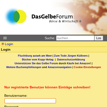
Suche:
Los
Login
Login
Fluchtburg autark am Meer
|
Zum Tode Jürgen Küßners
|
Bücher vom Kopp-Verlag |
Datenschutzerklärung
Unterstützen Sie das Gelbe Forum
durch
Käufe bei Amazon
! |
Weitere Buchempfehlungen
und
Amazonnavigation
|
Cookie-Einstellungen
Nur registrierte Benutzer können Einträge schreiben!
Benutzername:
Passwort: