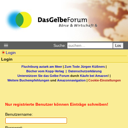
Suche:
Los
Login
Login
Fluchtburg autark am Meer
|
Zum Tode Jürgen Küßners
|
Bücher vom Kopp-Verlag |
Datenschutzerklärung
Unterstützen Sie das Gelbe Forum
durch
Käufe bei Amazon
! |
Weitere Buchempfehlungen
und
Amazonnavigation
|
Cookie-Einstellungen
Nur registrierte Benutzer können Einträge schreiben!
Benutzername:
Passwort: