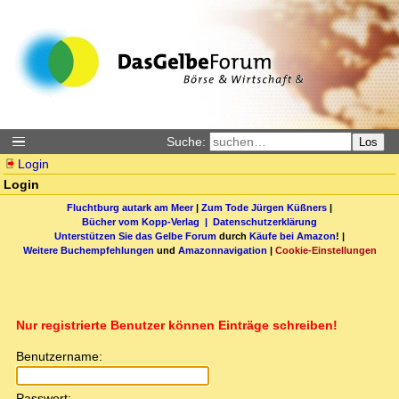
Suche:
Los
Login
Login
Fluchtburg autark am Meer
|
Zum Tode Jürgen Küßners
|
Bücher vom Kopp-Verlag |
Datenschutzerklärung
Unterstützen Sie das Gelbe Forum
durch
Käufe bei Amazon
! |
Weitere Buchempfehlungen
und
Amazonnavigation
|
Cookie-Einstellungen
Nur registrierte Benutzer können Einträge schreiben!
Benutzername:
Passwort: