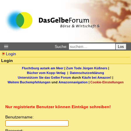
Suche:
Los
Login
Login
Fluchtburg autark am Meer
|
Zum Tode Jürgen Küßners
|
Bücher vom Kopp-Verlag |
Datenschutzerklärung
Unterstützen Sie das Gelbe Forum
durch
Käufe bei Amazon
! |
Weitere Buchempfehlungen
und
Amazonnavigation
|
Cookie-Einstellungen
Nur registrierte Benutzer können Einträge schreiben!
Benutzername:
Passwort: