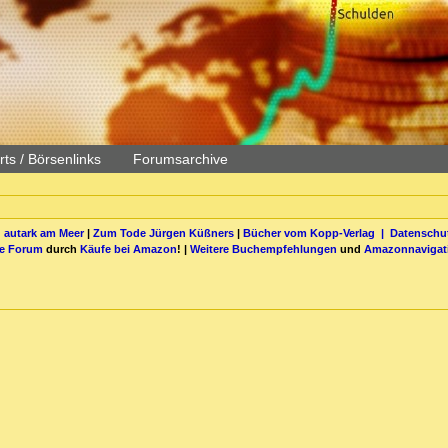
ts / Börsenlinks
Forumsarchive
 autark am Meer
|
Zum Tode Jürgen Küßners
|
Bücher vom Kopp-Verlag |
Datenschut
be Forum
durch
Käufe bei Amazon
! |
Weitere Buchempfehlungen
und
Amazonnavigat