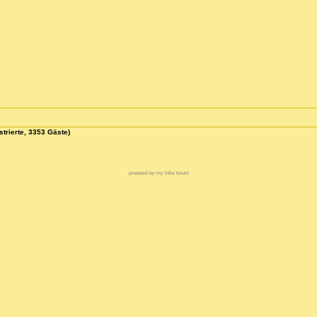
strierte, 3353 Gäste)
powered by my little forum