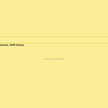
strierte, 3399 Gäste)
powered by my little forum