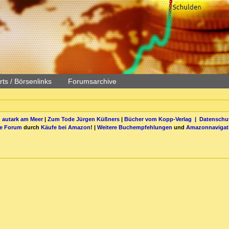
ts / Börsenlinks
Forumsarchive
 autark am Meer
|
Zum Tode Jürgen Küßners
|
Bücher vom Kopp-Verlag |
Datenschut
be Forum
durch
Käufe bei Amazon
! |
Weitere Buchempfehlungen
und
Amazonnavigat