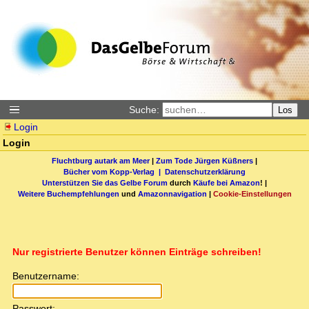
Suche:
Los
Login
Login
Fluchtburg autark am Meer
|
Zum Tode Jürgen Küßners
|
Bücher vom Kopp-Verlag |
Datenschutzerklärung
Unterstützen Sie das Gelbe Forum
durch
Käufe bei Amazon
! |
Weitere Buchempfehlungen
und
Amazonnavigation
|
Cookie-Einstellungen
Nur registrierte Benutzer können Einträge schreiben!
Benutzername:
Passwort: