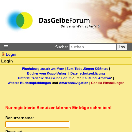
Suche:
Los
Login
Login
Fluchtburg autark am Meer
|
Zum Tode Jürgen Küßners
|
Bücher vom Kopp-Verlag |
Datenschutzerklärung
Unterstützen Sie das Gelbe Forum
durch
Käufe bei Amazon
! |
Weitere Buchempfehlungen
und
Amazonnavigation
|
Cookie-Einstellungen
Nur registrierte Benutzer können Einträge schreiben!
Benutzername:
Passwort: