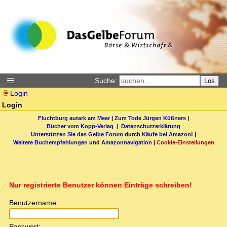
Suche:
Los
Login
Login
Fluchtburg autark am Meer
|
Zum Tode Jürgen Küßners
|
Bücher vom Kopp-Verlag |
Datenschutzerklärung
Unterstützen Sie das Gelbe Forum
durch
Käufe bei Amazon
! |
Weitere Buchempfehlungen
und
Amazonnavigation
|
Cookie-Einstellungen
Nur registrierte Benutzer können Einträge schreiben!
Benutzername:
Passwort: