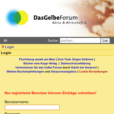
Suche:
Los
Login
Login
Fluchtburg autark am Meer
|
Zum Tode Jürgen Küßners
|
Bücher vom Kopp-Verlag |
Datenschutzerklärung
Unterstützen Sie das Gelbe Forum
durch
Käufe bei Amazon
! |
Weitere Buchempfehlungen
und
Amazonnavigation
|
Cookie-Einstellungen
Nur registrierte Benutzer können Einträge schreiben!
Benutzername:
Passwort: