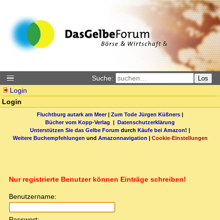
Suche:
Los
Login
Login
Fluchtburg autark am Meer
|
Zum Tode Jürgen Küßners
|
Bücher vom Kopp-Verlag |
Datenschutzerklärung
Unterstützen Sie das Gelbe Forum
durch
Käufe bei Amazon
! |
Weitere Buchempfehlungen
und
Amazonnavigation
|
Cookie-Einstellungen
Nur registrierte Benutzer können Einträge schreiben!
Benutzername:
Passwort: