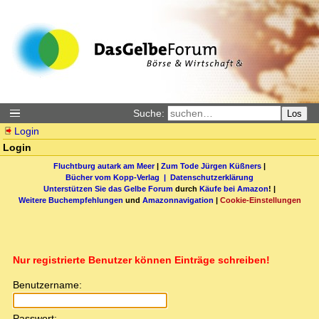
Suche:
Los
Login
Login
Fluchtburg autark am Meer
|
Zum Tode Jürgen Küßners
|
Bücher vom Kopp-Verlag |
Datenschutzerklärung
Unterstützen Sie das Gelbe Forum
durch
Käufe bei Amazon
! |
Weitere Buchempfehlungen
und
Amazonnavigation
|
Cookie-Einstellungen
Nur registrierte Benutzer können Einträge schreiben!
Benutzername:
Passwort: