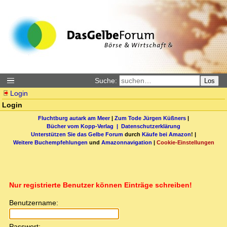
Suche:
Los
Login
Login
Fluchtburg autark am Meer
|
Zum Tode Jürgen Küßners
|
Bücher vom Kopp-Verlag |
Datenschutzerklärung
Unterstützen Sie das Gelbe Forum
durch
Käufe bei Amazon
! |
Weitere Buchempfehlungen
und
Amazonnavigation
|
Cookie-Einstellungen
Nur registrierte Benutzer können Einträge schreiben!
Benutzername:
Passwort: