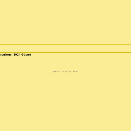
istrierte, 3024 Gäste)
powered by my little forum