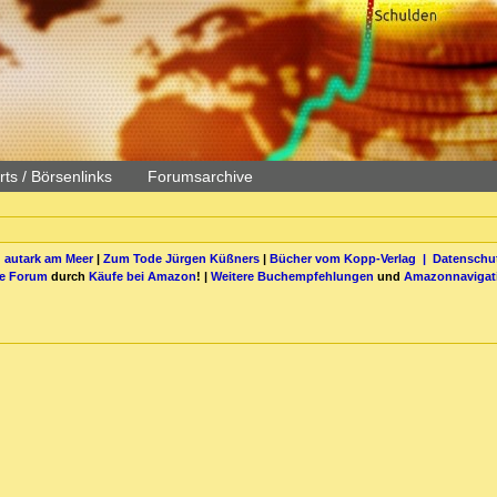
ts / Börsenlinks
Forumsarchive
 autark am Meer
|
Zum Tode Jürgen Küßners
|
Bücher vom Kopp-Verlag |
Datenschut
be Forum
durch
Käufe bei Amazon
! |
Weitere Buchempfehlungen
und
Amazonnavigat