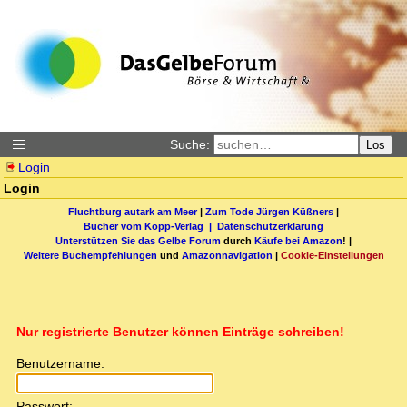
Suche:
Los
Login
Login
Fluchtburg autark am Meer
|
Zum Tode Jürgen Küßners
|
Bücher vom Kopp-Verlag |
Datenschutzerklärung
Unterstützen Sie das Gelbe Forum
durch
Käufe bei Amazon
! |
Weitere Buchempfehlungen
und
Amazonnavigation
|
Cookie-Einstellungen
Nur registrierte Benutzer können Einträge schreiben!
Benutzername:
Passwort: