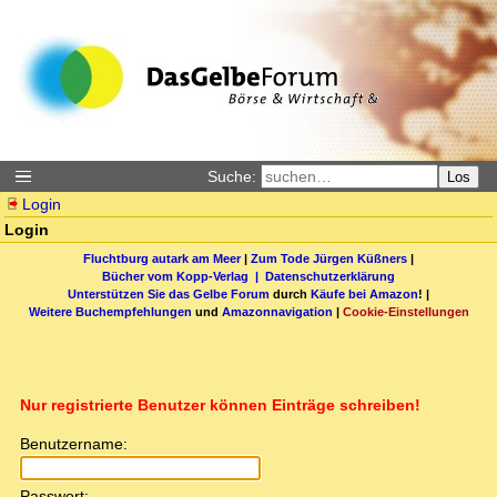
Suche:
Los
Login
Login
Fluchtburg autark am Meer
|
Zum Tode Jürgen Küßners
|
Bücher vom Kopp-Verlag |
Datenschutzerklärung
Unterstützen Sie das Gelbe Forum
durch
Käufe bei Amazon
! |
Weitere Buchempfehlungen
und
Amazonnavigation
|
Cookie-Einstellungen
Nur registrierte Benutzer können Einträge schreiben!
Benutzername:
Passwort: