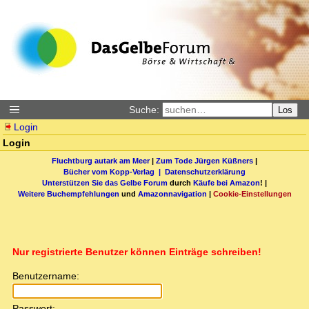
Suche:
Los
Login
Login
Fluchtburg autark am Meer
|
Zum Tode Jürgen Küßners
|
Bücher vom Kopp-Verlag |
Datenschutzerklärung
Unterstützen Sie das Gelbe Forum
durch
Käufe bei Amazon
! |
Weitere Buchempfehlungen
und
Amazonnavigation
|
Cookie-Einstellungen
Nur registrierte Benutzer können Einträge schreiben!
Benutzername:
Passwort: