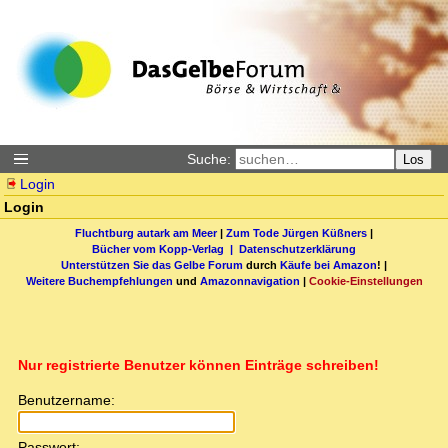
Suche:
Los
Login
Login
Fluchtburg autark am Meer
|
Zum Tode Jürgen Küßners
|
Bücher vom Kopp-Verlag |
Datenschutzerklärung
Unterstützen Sie das Gelbe Forum
durch
Käufe bei Amazon
! |
Weitere Buchempfehlungen
und
Amazonnavigation
|
Cookie-Einstellungen
Nur registrierte Benutzer können Einträge schreiben!
Benutzername:
Passwort: