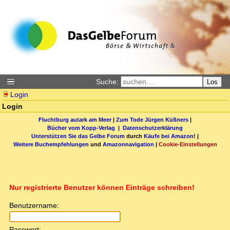
Suche:
Los
Login
Login
Fluchtburg autark am Meer
|
Zum Tode Jürgen Küßners
|
Bücher vom Kopp-Verlag |
Datenschutzerklärung
Unterstützen Sie das Gelbe Forum
durch
Käufe bei Amazon
! |
Weitere Buchempfehlungen
und
Amazonnavigation
|
Cookie-Einstellungen
Nur registrierte Benutzer können Einträge schreiben!
Benutzername:
Passwort: