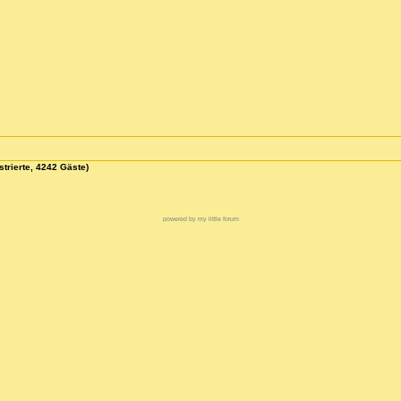
strierte, 4242 Gäste)
powered by my little forum