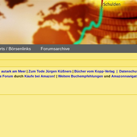
ts / Börsenlinks
Forumsarchive
 autark am Meer
|
Zum Tode Jürgen Küßners
|
Bücher vom Kopp-Verlag |
Datenschut
be Forum
durch
Käufe bei Amazon
! |
Weitere Buchempfehlungen
und
Amazonnavigat