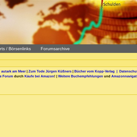
ts / Börsenlinks
Forumsarchive
 autark am Meer
|
Zum Tode Jürgen Küßners
|
Bücher vom Kopp-Verlag |
Datenschut
be Forum
durch
Käufe bei Amazon
! |
Weitere Buchempfehlungen
und
Amazonnavigat