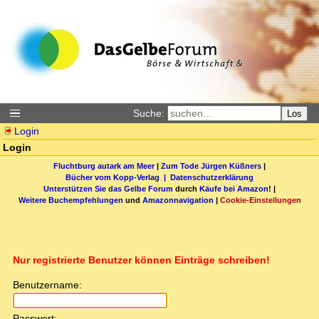
Suche:
Los
Login
Login
Fluchtburg autark am Meer
|
Zum Tode Jürgen Küßners
|
Bücher vom Kopp-Verlag |
Datenschutzerklärung
Unterstützen Sie das Gelbe Forum
durch
Käufe bei Amazon
! |
Weitere Buchempfehlungen
und
Amazonnavigation
|
Cookie-Einstellungen
Nur registrierte Benutzer können Einträge schreiben!
Benutzername:
Passwort: