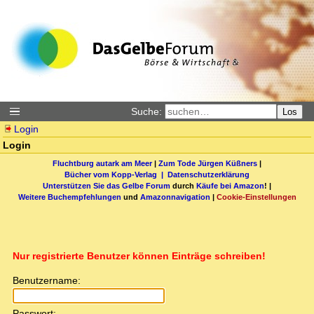
Suche:
Los
Login
Login
Fluchtburg autark am Meer
|
Zum Tode Jürgen Küßners
|
Bücher vom Kopp-Verlag |
Datenschutzerklärung
Unterstützen Sie das Gelbe Forum
durch
Käufe bei Amazon
! |
Weitere Buchempfehlungen
und
Amazonnavigation
|
Cookie-Einstellungen
Nur registrierte Benutzer können Einträge schreiben!
Benutzername:
Passwort: