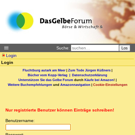
Suche:
Los
Login
Login
Fluchtburg autark am Meer
|
Zum Tode Jürgen Küßners
|
Bücher vom Kopp-Verlag |
Datenschutzerklärung
Unterstützen Sie das Gelbe Forum
durch
Käufe bei Amazon
! |
Weitere Buchempfehlungen
und
Amazonnavigation
|
Cookie-Einstellungen
Nur registrierte Benutzer können Einträge schreiben!
Benutzername:
Passwort: