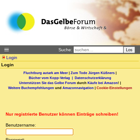
Suche:
Los
Login
Login
Fluchtburg autark am Meer
|
Zum Tode Jürgen Küßners
|
Bücher vom Kopp-Verlag |
Datenschutzerklärung
Unterstützen Sie das Gelbe Forum
durch
Käufe bei Amazon
! |
Weitere Buchempfehlungen
und
Amazonnavigation
|
Cookie-Einstellungen
Nur registrierte Benutzer können Einträge schreiben!
Benutzername:
Passwort: