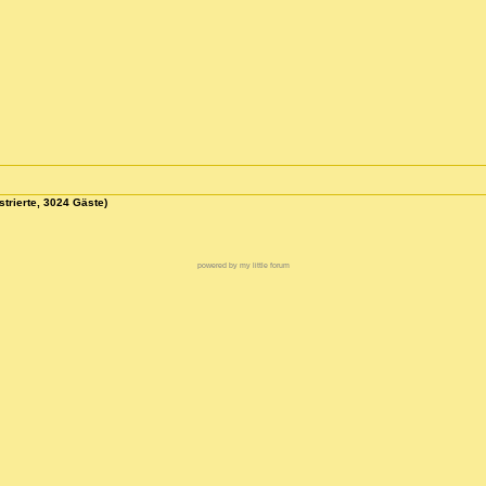
strierte, 3024 Gäste)
powered by my little forum