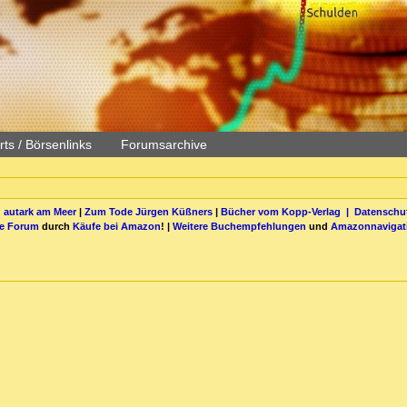
ts / Börsenlinks
Forumsarchive
 autark am Meer
|
Zum Tode Jürgen Küßners
|
Bücher vom Kopp-Verlag |
Datenschut
be Forum
durch
Käufe bei Amazon
! |
Weitere Buchempfehlungen
und
Amazonnavigat