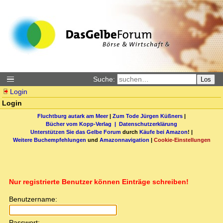
Suche:
Los
Login
Login
Fluchtburg autark am Meer
|
Zum Tode Jürgen Küßners
|
Bücher vom Kopp-Verlag |
Datenschutzerklärung
Unterstützen Sie das Gelbe Forum
durch
Käufe bei Amazon
! |
Weitere Buchempfehlungen
und
Amazonnavigation
|
Cookie-Einstellungen
Nur registrierte Benutzer können Einträge schreiben!
Benutzername:
Passwort: