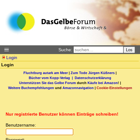
Suche:
Los
Login
Login
Fluchtburg autark am Meer
|
Zum Tode Jürgen Küßners
|
Bücher vom Kopp-Verlag |
Datenschutzerklärung
Unterstützen Sie das Gelbe Forum
durch
Käufe bei Amazon
! |
Weitere Buchempfehlungen
und
Amazonnavigation
|
Cookie-Einstellungen
Nur registrierte Benutzer können Einträge schreiben!
Benutzername:
Passwort: