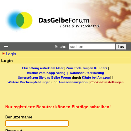
Suche:
Los
Login
Login
Fluchtburg autark am Meer
|
Zum Tode Jürgen Küßners
|
Bücher vom Kopp-Verlag |
Datenschutzerklärung
Unterstützen Sie das Gelbe Forum
durch
Käufe bei Amazon
! |
Weitere Buchempfehlungen
und
Amazonnavigation
|
Cookie-Einstellungen
Nur registrierte Benutzer können Einträge schreiben!
Benutzername:
Passwort: