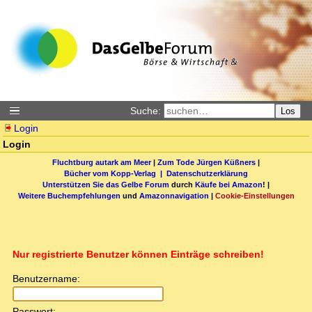
Suche:
Los
Login
Login
Fluchtburg autark am Meer
|
Zum Tode Jürgen Küßners
|
Bücher vom Kopp-Verlag |
Datenschutzerklärung
Unterstützen Sie das Gelbe Forum
durch
Käufe bei Amazon
! |
Weitere Buchempfehlungen
und
Amazonnavigation
|
Cookie-Einstellungen
Nur registrierte Benutzer können Einträge schreiben!
Benutzername:
Passwort: