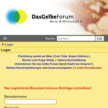
Suche:
Los
Login
Login
Fluchtburg autark am Meer
|
Zum Tode Jürgen Küßners
|
Bücher vom Kopp-Verlag |
Datenschutzerklärung
Unterstützen Sie das Gelbe Forum
durch
Käufe bei Amazon
! |
Weitere Buchempfehlungen
und
Amazonnavigation
|
Cookie-Einstellungen
Nur registrierte Benutzer können Einträge schreiben!
Benutzername:
Passwort: