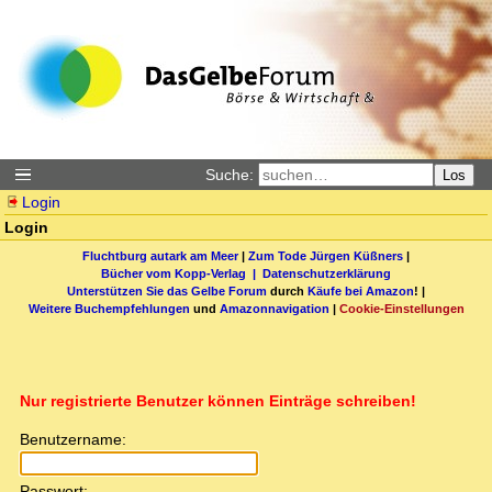
Suche:
Los
Login
Login
Fluchtburg autark am Meer
|
Zum Tode Jürgen Küßners
|
Bücher vom Kopp-Verlag |
Datenschutzerklärung
Unterstützen Sie das Gelbe Forum
durch
Käufe bei Amazon
! |
Weitere Buchempfehlungen
und
Amazonnavigation
|
Cookie-Einstellungen
Nur registrierte Benutzer können Einträge schreiben!
Benutzername:
Passwort: