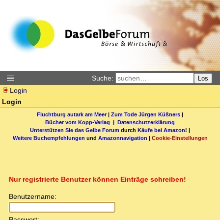
Suche:
Los
Login
Login
Fluchtburg autark am Meer
|
Zum Tode Jürgen Küßners
|
Bücher vom Kopp-Verlag |
Datenschutzerklärung
Unterstützen Sie das Gelbe Forum
durch
Käufe bei Amazon
! |
Weitere Buchempfehlungen
und
Amazonnavigation
|
Cookie-Einstellungen
Nur registrierte Benutzer können Einträge schreiben!
Benutzername:
Passwort: