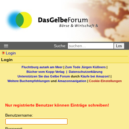
Suche:
Los
Login
Login
Fluchtburg autark am Meer
|
Zum Tode Jürgen Küßners
|
Bücher vom Kopp-Verlag |
Datenschutzerklärung
Unterstützen Sie das Gelbe Forum
durch
Käufe bei Amazon
! |
Weitere Buchempfehlungen
und
Amazonnavigation
|
Cookie-Einstellungen
Nur registrierte Benutzer können Einträge schreiben!
Benutzername:
Passwort: