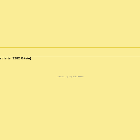
strierte, 3282 Gäste)
powered by my little forum