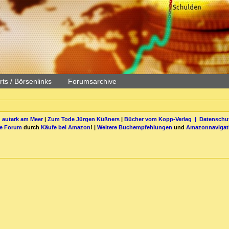
ts / Börsenlinks
Forumsarchive
 autark am Meer
|
Zum Tode Jürgen Küßners
|
Bücher vom Kopp-Verlag |
Datenschut
be Forum
durch
Käufe bei Amazon
! |
Weitere Buchempfehlungen
und
Amazonnavigat