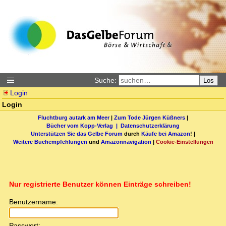
Suche:
Los
Login
Login
Fluchtburg autark am Meer
|
Zum Tode Jürgen Küßners
|
Bücher vom Kopp-Verlag |
Datenschutzerklärung
Unterstützen Sie das Gelbe Forum
durch
Käufe bei Amazon
! |
Weitere Buchempfehlungen
und
Amazonnavigation
|
Cookie-Einstellungen
Nur registrierte Benutzer können Einträge schreiben!
Benutzername:
Passwort: