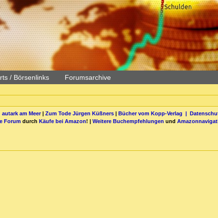
ts / Börsenlinks
Forumsarchive
 autark am Meer
|
Zum Tode Jürgen Küßners
|
Bücher vom Kopp-Verlag |
Datenschut
be Forum
durch
Käufe bei Amazon
! |
Weitere Buchempfehlungen
und
Amazonnavigat