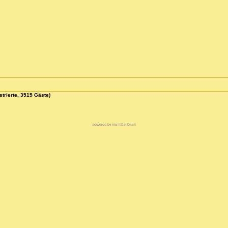
strierte, 3515 Gäste)
powered by my little forum