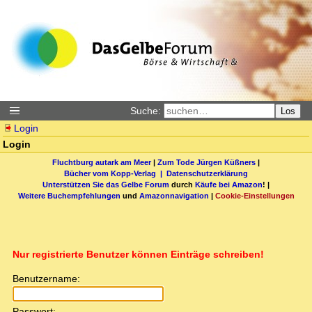
Suche:
Los
Login
Login
Fluchtburg autark am Meer
|
Zum Tode Jürgen Küßners
|
Bücher vom Kopp-Verlag |
Datenschutzerklärung
Unterstützen Sie das Gelbe Forum
durch
Käufe bei Amazon
! |
Weitere Buchempfehlungen
und
Amazonnavigation
|
Cookie-Einstellungen
Nur registrierte Benutzer können Einträge schreiben!
Benutzername:
Passwort: