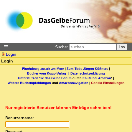
Suche:
Los
Login
Login
Fluchtburg autark am Meer
|
Zum Tode Jürgen Küßners
|
Bücher vom Kopp-Verlag |
Datenschutzerklärung
Unterstützen Sie das Gelbe Forum
durch
Käufe bei Amazon
! |
Weitere Buchempfehlungen
und
Amazonnavigation
|
Cookie-Einstellungen
Nur registrierte Benutzer können Einträge schreiben!
Benutzername:
Passwort: