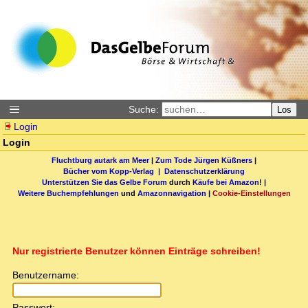
Suche:
Los
Login
Login
Fluchtburg autark am Meer
|
Zum Tode Jürgen Küßners
|
Bücher vom Kopp-Verlag |
Datenschutzerklärung
Unterstützen Sie das Gelbe Forum
durch
Käufe bei Amazon
! |
Weitere Buchempfehlungen
und
Amazonnavigation
|
Cookie-Einstellungen
Nur registrierte Benutzer können Einträge schreiben!
Benutzername:
Passwort: