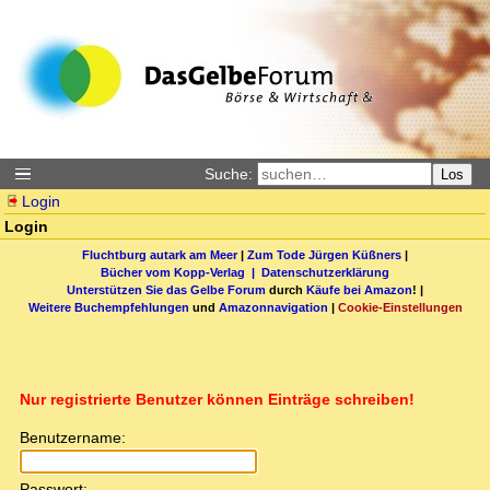
Suche:
Los
Login
Login
Fluchtburg autark am Meer
|
Zum Tode Jürgen Küßners
|
Bücher vom Kopp-Verlag |
Datenschutzerklärung
Unterstützen Sie das Gelbe Forum
durch
Käufe bei Amazon
! |
Weitere Buchempfehlungen
und
Amazonnavigation
|
Cookie-Einstellungen
Nur registrierte Benutzer können Einträge schreiben!
Benutzername:
Passwort: