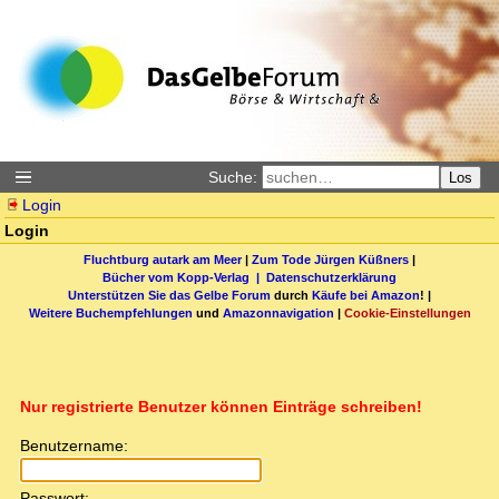
Suche:
Los
Login
Login
Fluchtburg autark am Meer
|
Zum Tode Jürgen Küßners
|
Bücher vom Kopp-Verlag |
Datenschutzerklärung
Unterstützen Sie das Gelbe Forum
durch
Käufe bei Amazon
! |
Weitere Buchempfehlungen
und
Amazonnavigation
|
Cookie-Einstellungen
Nur registrierte Benutzer können Einträge schreiben!
Benutzername:
Passwort: