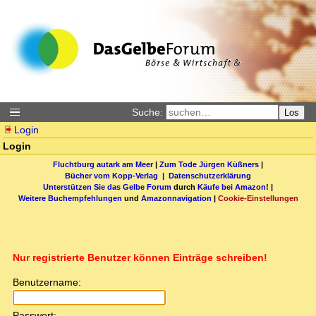
Suche:
Los
Login
Login
Fluchtburg autark am Meer
|
Zum Tode Jürgen Küßners
|
Bücher vom Kopp-Verlag |
Datenschutzerklärung
Unterstützen Sie das Gelbe Forum
durch
Käufe bei Amazon
! |
Weitere Buchempfehlungen
und
Amazonnavigation
|
Cookie-Einstellungen
Nur registrierte Benutzer können Einträge schreiben!
Benutzername:
Passwort: