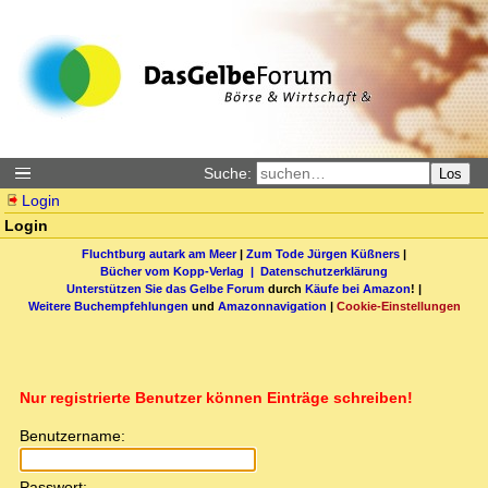
Suche:
Los
Login
Login
Fluchtburg autark am Meer
|
Zum Tode Jürgen Küßners
|
Bücher vom Kopp-Verlag |
Datenschutzerklärung
Unterstützen Sie das Gelbe Forum
durch
Käufe bei Amazon
! |
Weitere Buchempfehlungen
und
Amazonnavigation
|
Cookie-Einstellungen
Nur registrierte Benutzer können Einträge schreiben!
Benutzername:
Passwort: